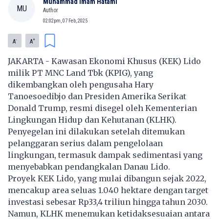
Muhammad Imam Hatami
MU
Author
02:02pm, 07 Feb, 2025
-
+
A
A
JAKARTA - Kawasan Ekonomi Khusus (KEK) Lido
milik
PT MNC Land Tbk
(
KPIG
), yang
dikembangkan oleh pengusaha Hary
Tanoesoedibjo dan Presiden Amerika Serikat
Donald Trump
, resmi disegel oleh Kementerian
Lingkungan Hidup dan Kehutanan (KLHK).
Penyegelan ini dilakukan setelah ditemukan
pelanggaran serius dalam pengelolaan
lingkungan, termasuk dampak sedimentasi yang
menyebabkan pendangkalan Danau
Lido
.
Proyek KEK Lido, yang mulai dibangun sejak 2022,
mencakup area seluas 1.040 hektare dengan target
investasi sebesar Rp33,4 triliun hingga tahun 2030.
Namun, KLHK menemukan ketidaksesuaian antara