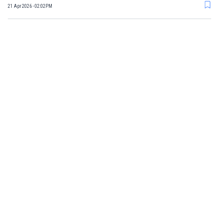
21 Apr 2026 - 02:02PM