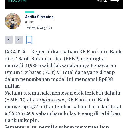
INDUSTRI
MORE
Aprilia Ciptaning
Author
02:08pm, 02 Aug, 2020
-
+
A
A
JAKARTA – Kepemilikan saham
KB Kookmin Bank
di
PT Bank Bukopin Tbk.
(BBKP) meningkat
menjadi 33,9% usai dilaksanakannya Penawaran
Umum Terbatas (PUT) V. Total dana yang diraup
dalam penambahan modal ini mencapai Rp838
miliar.
Melalui skema hak memesan efek terlebih dahulu
(HMETD) alias
rights issue
, KB Kookmin Bank
menyerap 2,97 miliar lembar saham baru dari total
4.660.763.499 saham baru kelas B yang diterbitkan
Bank Bukopin.
Sementara itu, pemilik saham mayoritas lain,