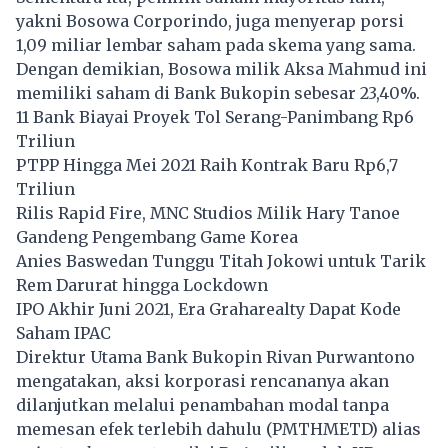
yakni
Bosowa Corporindo
, juga menyerap porsi
1,09 miliar lembar saham pada skema yang sama.
Dengan demikian, Bosowa milik Aksa Mahmud ini
memiliki saham di
Bank Bukopin
sebesar 23,40%.
11 Bank Biayai Proyek Tol Serang-Panimbang Rp6
Triliun
PTPP Hingga Mei 2021 Raih Kontrak Baru Rp6,7
Triliun
Rilis Rapid Fire, MNC Studios Milik Hary Tanoe
Gandeng Pengembang Game Korea
Anies Baswedan Tunggu Titah Jokowi untuk Tarik
Rem Darurat hingga Lockdown
IPO Akhir Juni 2021, Era Graharealty Dapat Kode
Saham IPAC
Direktur Utama Bank Bukopin Rivan Purwantono
mengatakan, aksi korporasi rencananya akan
dilanjutkan melalui
penambahan modal tanpa
memesan efek terlebih dahulu (PMTHMETD)
alias