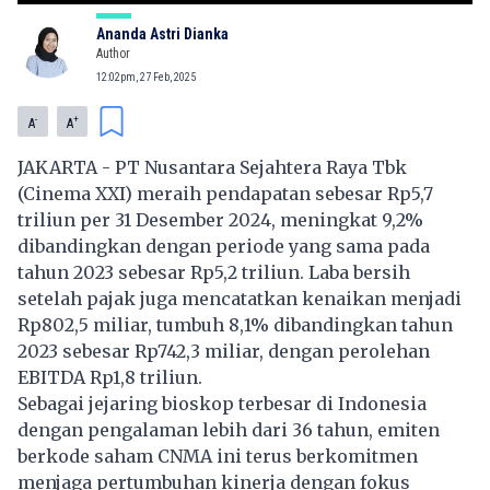
Ananda Astri Dianka
Author
12:02pm, 27 Feb, 2025
-
+
A
A
JAKARTA - PT Nusantara Sejahtera Raya Tbk
(
Cinema XXI
) meraih pendapatan sebesar Rp5,7
triliun per 31 Desember 2024, meningkat 9,2%
dibandingkan dengan periode yang sama pada
tahun 2023 sebesar Rp5,2 triliun. Laba bersih
setelah pajak juga mencatatkan kenaikan menjadi
Rp802,5 miliar, tumbuh 8,1% dibandingkan tahun
2023 sebesar Rp742,3 miliar, dengan perolehan
EBITDA Rp1,8 triliun.
Sebagai jejaring bioskop terbesar di Indonesia
dengan pengalaman lebih dari 36 tahun, emiten
berkode saham
CNMA
ini terus berkomitmen
menjaga pertumbuhan kinerja dengan fokus