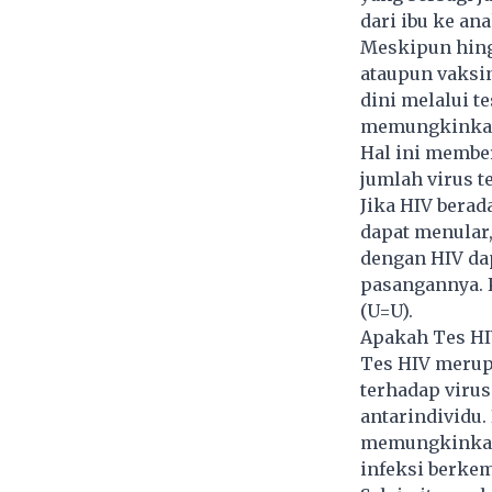
dari ibu ke an
Meskipun hing
ataupun
vaksi
dini melalui t
memungkinkan 
Hal ini membe
jumlah virus te
Jika HIV berad
dapat menular,
dengan HIV da
pasangannya. K
(U=U).
Apakah Tes HIV
Tes HIV merup
terhadap virus
antarindividu.
memungkinkan
infeksi berkem