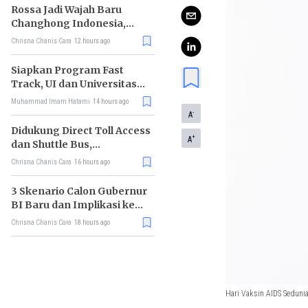
Rossa Jadi Wajah Baru
Changhong Indonesia,
Garansi Produk Kini
Chrisna Chanis Cara
12 hours ago
Sampai 25 Tahun
Siapkan Program Fast
Track, UI dan Universitas
Agung Podomoro Jalin
Muhammad Imam Hatami
14 hours ago
Kemitraan
-
A
Didukung Direct Toll Access
+
A
dan Shuttle Bus,
Paramount Petals Kian
Chrisna Chanis Cara
16 hours ago
Prospektif
3 Skenario Calon Gubernur
BI Baru dan Implikasi ke
Pasar
Chrisna Chanis Cara
18 hours ago
Hari Vaksin AIDS Sedunia