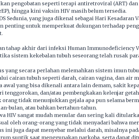
an pengobatan seperti terapi antiretroviral (ART) dan 
rEP), hingga kini vaksin HIV masih belum tersedia.
DS Sedunia, yang juga dikenal sebagai Hari Kesadaran V
n penting untuk memperkuat dukungan terhadap pen
t.
n tahap akhir dari infeksi Human Immunodeficiency Vi
etika sistem kekebalan tubuh seseorang telah rusak par
rus yang secara perlahan melemahkan sistem imun tub
ui cairan tubuh seperti darah, cairan vagina, dan air m
a awal yang bisa dikenali antara lain demam, sakit kepa
ri tenggorokan, dan/atau pembengkakan kelenjar getah
 orang tidak menunjukkan gejala apa pun selama ber
an-bulan, atau bahkan bertahun-tahun.
hwa HIV sangat mudah menular dan sering kali ditulark
ual oleh orang-orang yang tidak menyadari bahwa mer
rus ini juga dapat menyebar melalui darah, misalnya pad
arum suntik saat menggunakan narkoba, serta dapat di