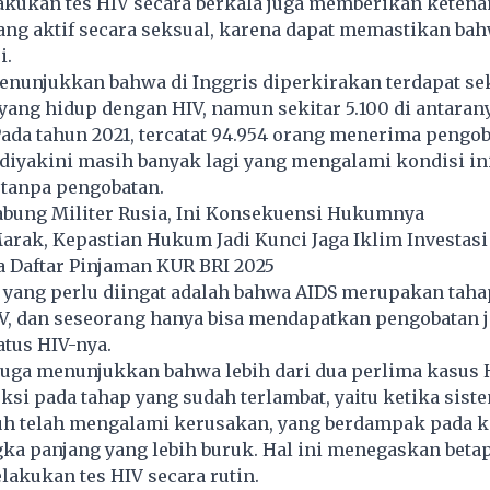
lakukan tes HIV secara berkala juga memberikan ketena
ang aktif secara seksual, karena dapat memastikan ba
i.
enunjukkan bahwa di Inggris diperkirakan terdapat se
yang hidup dengan HIV, namun sekitar 5.100 di antaran
Pada tahun 2021, tercatat 94.954 orang menerima pengob
i diyakini masih banyak lagi yang mengalami kondisi in
 tanpa pengobatan.
abung Militer Rusia, Ini Konsekuensi Hukumnya
rak, Kepastian Hukum Jadi Kunci Jaga Iklim Investasi
a Daftar Pinjaman KUR BRI 2025
 yang perlu diingat adalah bahwa AIDS merupakan taha
IV, dan seseorang hanya bisa mendapatkan pengobatan 
tus HIV-nya.
juga menunjukkan bahwa lebih dari dua perlima kasus 
eksi pada tahap yang sudah terlambat, yaitu ketika sist
uh telah mengalami kerusakan, yang berdampak pada k
ka panjang yang lebih buruk. Hal ini menegaskan beta
akukan tes HIV secara rutin.