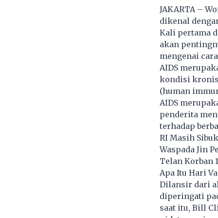
JAKARTA – Wor
dikenal dengan
Kali pertama d
akan pentingn
mengenai cara
AIDS merupaka
kondisi kroni
(human immuno
AIDS merupakan
penderita men
terhadap berba
RI Masih Sibu
Waspada Jin P
Telan Korban 1
Apa Itu Hari V
Dilansir dari 
diperingati pa
saat itu, Bill 