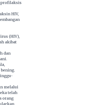
profilaksis
aksin HIV,
gembangan
rus (HIV),
ah akibat
uh dan
ani.
la,
 bening.
minggu-
an melalui
eka telah
a orang
tularkan