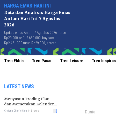
HARGA EMAS HARI INI
Data dan Analisis Harga Emas
Antam Hari Ini 7 Agustus
2026
Update emas Antam 7 Agustus 2026: turun
Rp29.000 ke Rp2.650.000, buyback
Rp2.461.000 turun Rp29.000, spread
Rp189.000 stabil di level terbaik sejak April
2026.
Tren Ekbis
Tren Pasar
Tren Leisure
Tren Inspiras
LATEST NEWS
Menyusun Trading Plan
dan Memetakan Kalender
Ekonomi Mingguan
Dunia
Chrisna Chanis Cara
in 6 hours