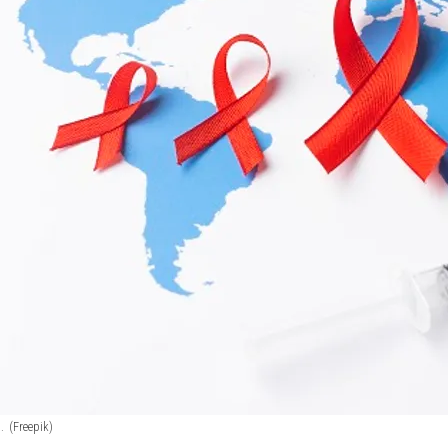
.
(Freepik)