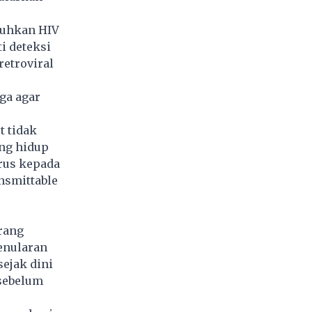
buhkan HIV
i deteksi
retroviral
ga agar
t tidak
ang hidup
rus kepada
nsmittable
rang
enularan
sejak dini
sebelum