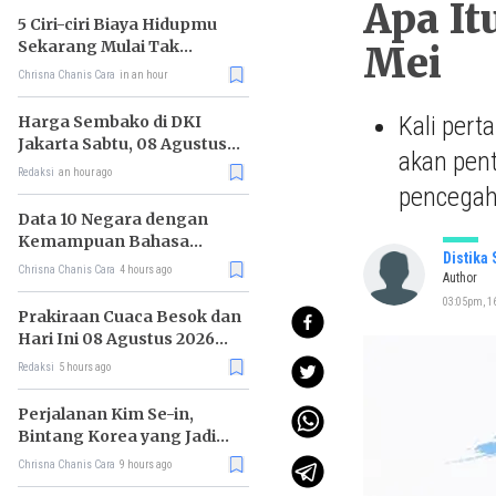
Apa It
5 Ciri-ciri Biaya Hidupmu
Sekarang Mulai Tak
Mei
Terkendali
Chrisna Chanis Cara
in an hour
Kali pert
Harga Sembako di DKI
Jakarta Sabtu, 08 Agustus
akan pen
2026, Daging Kambing
Redaksi
an hour ago
Naik, Bawang Merah Turun
pencegah
Data 10 Negara dengan
Kemampuan Bahasa
Distika
Inggris Terbaik
Chrisna Chanis Cara
4 hours ago
Author
03:05pm, 16
Prakiraan Cuaca Besok dan
Hari Ini 08 Agustus 2026
untuk Wilayah DKI Jakarta
Redaksi
5 hours ago
Perjalanan Kim Se-in,
Bintang Korea yang Jadi
Kurir Makanan
Chrisna Chanis Cara
9 hours ago