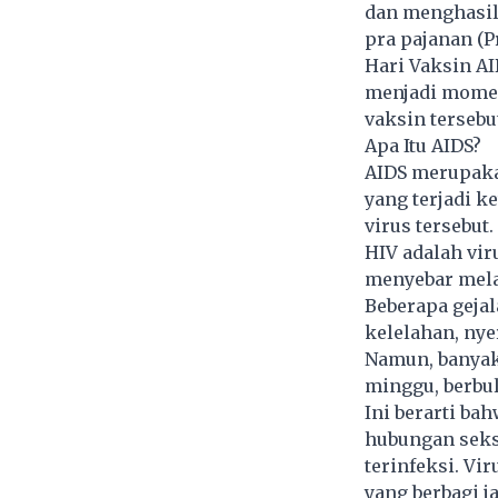
dan menghasilk
pra pajanan (P
Hari Vaksin AI
menjadi mome
vaksin tersebu
Apa Itu AIDS?
AIDS merupaka
yang terjadi k
virus tersebut.
HIV adalah vi
menyebar melal
Beberapa gejal
kelelahan, nye
Namun, banyak
minggu, berbul
Ini berarti ba
hubungan seks
terinfeksi. Vi
yang berbagi j