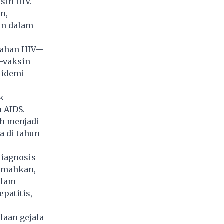
sin HIV.
n,
an dalam
gahan HIV—
)—vaksin
pidemi
k
 AIDS.
ih menjadi
a di tahun
diagnosis
lemahkan,
alam
patitis,
aan gejala