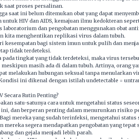
ak saat proses persalinan.
ga saat ini belum ditemukan obat yang dapat menyem
n
untuk HIV dan AIDS, kemajuan ilmu kedokteran sepert
es laboratorium dan pengobatan menggunakan obat anti
kita menghentikan replikasi virus dalam tubuh.
ri kesempatan bagi sistem imun untuk pulih dan menja
tap tidak terdeteksi.
a pada tingkat yang tidak terdeteksi, maka virus tersebu
 meskipun masih ada di dalam tubuh. Artinya, orang y
pat melakukan hubungan seksual tanpa menularkan vi
ondisi ini dikenal dengan istilah undetectable = untra
 Secara Rutin Penting?
akan satu-satunya cara untuk mengetahui status seseo
 ini, dan berperan penting dalam menurunkan risiko p
 Bagi mereka yang sudah terinfeksi, mengetahui status 
 mereka segera mendapatkan pengobatan yang tepat 
bang dan gejala menjadi lebih parah.