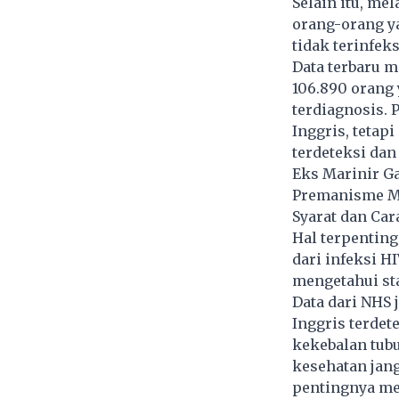
Selain itu, me
orang-orang y
tidak terinfeks
Data terbaru m
106.890 orang 
terdiagnosis. 
Inggris, tetap
terdeteksi dan
Eks Marinir G
Premanisme Ma
Syarat dan Car
Hal terpenting
dari infeksi H
mengetahui sta
Data dari NHS 
Inggris terdet
kekebalan tub
kesehatan jang
pentingnya mel