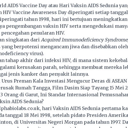
ld AIDS Vaccine Day atau Hari Vaksin
AIDS
Sedunia yan
 HIV Vaccine Awareness Day diperingati setiap tanggal
iperingati tahun 1998, hari ini bertujuan meningkatka
ya pengembangan vaksin HIV serta mengedukasi masy
 pencegahan penularan HIV.
n singkatan dari
Acquired Immunodeficiency Syndrome
s yang berpotensi mengancam jiwa dan disebabkan oleh
deficiency virus).
 tahap akhir dari infeksi HIV, di mana sistem kekebal
galami kerusakan parah, sehingga membuat mereka le
gai jenis kanker dan penyakit lainnya.
k Urus Preman Kala Investasi Mengucur Deras di ASEAN
erusak Rumah Tangga, Film Dasim Siap Tayang 15 Mei 
3 Orang di Garut, Ini Standar Internasional Pemusnah
aksin AIDS Sedunia?
alphabiolabs.co.uk, hari Vaksin AIDS Sedunia pertama ka
da tanggal 18 Mei 1998, setelah pidato Presiden Amerika
Clinton, di Universitas Negeri Morgan pada tahun 1997. D