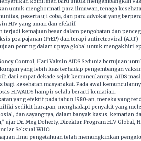
 menyerukan komitmen baru untuk mengembangkan vak
ukan untuk menghormati para ilmuwan, tenaga kesehata
itas, peserta uji coba, dan para advokat yang berper
sin
HIV
yang aman dan efektif.
h terjadi kemajuan besar dalam pengobatan dan pence
aksis pra pajanan (PrEP) dan terapi antiretroviral (ART
tujuan penting dalam upaya global untuk mengakhiri e
Money Control, Hari Vaksin AIDS Sedunia bertujuan untu
ungan yang lebih luas terhadap pengembangan vaksin
ebih dari empat dekade sejak kemunculannya, AIDS mas
s bagi kesehatan masyarakat. Pada awal kemunculanny
osis HIV/AIDS hampir selalu berarti kematian.
tan yang efektif pada tahun 1980-an, mereka yang ter
iliki sedikit harapan, menghadapi penyakit yang me
osial, dan sayangnya, dalam banyak kasus, kematian d
,” ujar Dr. Meg Doherty, Direktur Program HIV Global, He
enular Seksual WHO.
juan ilmu pengetahuan telah memungkinkan pengelol