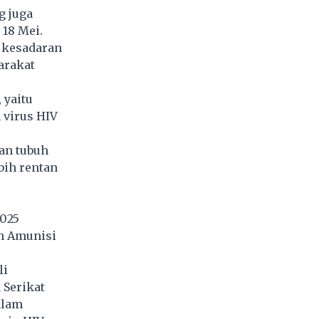
g juga
 18 Mei.
n kesadaran
arakat
, yaitu
 virus HIV
an tubuh
bih rentan
2025
an Amunisi
li
 Serikat
alam