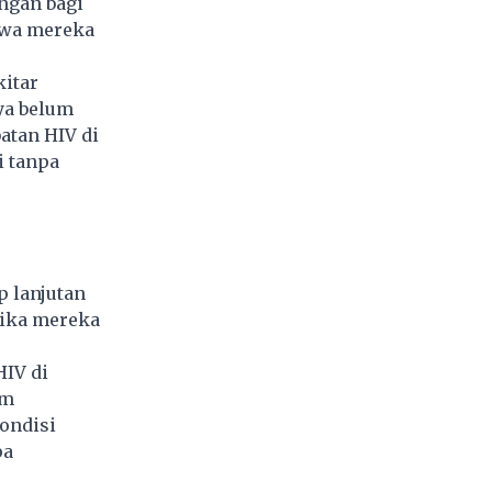
ngan bagi
hwa mereka
kitar
ya belum
atan HIV di
i tanpa
p lanjutan
jika mereka
HIV di
em
ondisi
pa