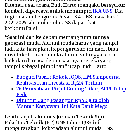
Ditemui usai acara, Budi Harto mengaku bersyukur
kembali dipercaya untuk memimpin
IKA UNS
. Dia
ingin dalam Pengurus Pusat IKA UNS masa bakti
2021-2025, alumni muda UNS dapat ikut
berkontribusi.
“Saat ini dan ke depan memang tuntutannya
generasi muda. Alumni muda harus yang tampil.
Jadi, kita harapkan kepengurusan ini nanti bisa
diisi tokoh-tokoh muda alumni sehingga lebih
baik dan di masa depan saatnya mereka yang
tampil sebagai pimpinan,” ucap Budi Harto.
Bangun Pabrik Rokok IQOS, HM Sampoerna
Realisasikan Investasi Rp2,4 Triliun
76 Perusahaan Pinjol Gulung Tikar, AFPI Tetap
Pede
Dituntut Uang Pesangon Rp40 Juta oleh
Mantan Karyawan, Ini Kata Bank Mega
Lebih lanjut, alumnus Jurusan Teknik Sipil
Fakultas Teknik (FT) UNS tahun 1983 ini
mengutarakan, keberadaan alumni muda UNS