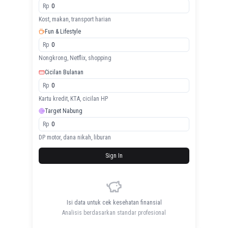
Rp
Kost, makan, transport harian
Fun & Lifestyle
Rp
Nongkrong, Netflix, shopping
Cicilan Bulanan
Rp
Kartu kredit, KTA, cicilan HP
Target Nabung
Rp
DP motor, dana nikah, liburan
Sign In
Isi data untuk cek kesehatan finansial
Analisis berdasarkan standar profesional