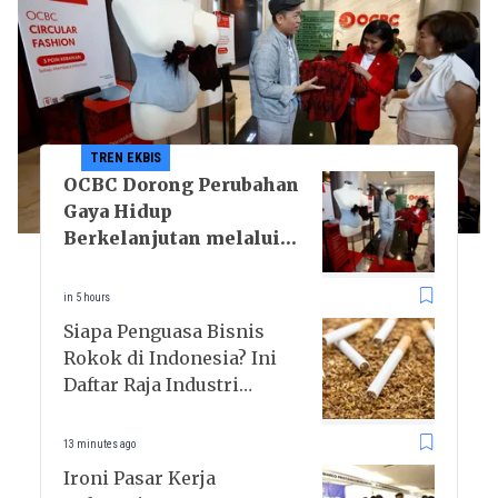
TREN EKBIS
OCBC Dorong Perubahan
Gaya Hidup
Berkelanjutan melalui
Program RISE
in 5 hours
Siapa Penguasa Bisnis
Rokok di Indonesia? Ini
Daftar Raja Industri
Tembakau
13 minutes ago
Ironi Pasar Kerja