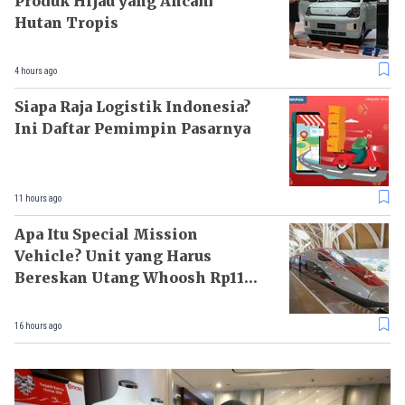
Produk Hijau yang Ancam
Hutan Tropis
4 hours ago
Siapa Raja Logistik Indonesia?
Ini Daftar Pemimpin Pasarnya
11 hours ago
Apa Itu Special Mission
Vehicle? Unit yang Harus
Bereskan Utang Whoosh Rp116
T
16 hours ago