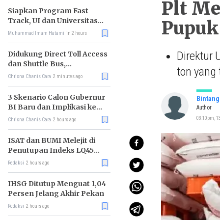
Plt Me
Siapkan Program Fast
Track, UI dan Universitas
Pupuk
Agung Podomoro Jalin
Muhammad Imam Hatami
in 2 hours
Kemitraan
Direktur 
Didukung Direct Toll Access
dan Shuttle Bus,
ton yang 
Paramount Petals Kian
Chrisna Chanis Cara
2 minutes ago
Prospektif
3 Skenario Calon Gubernur
Bintang
BI Baru dan Implikasi ke
Author
Pasar
03:10pm, 13
Chrisna Chanis Cara
2 hours ago
ISAT dan BUMI Melejit di
Penutupan Indeks LQ45
Hari Ini
Redaksi
2 hours ago
IHSG Ditutup Menguat 1,04
Persen Jelang Akhir Pekan
Redaksi
2 hours ago