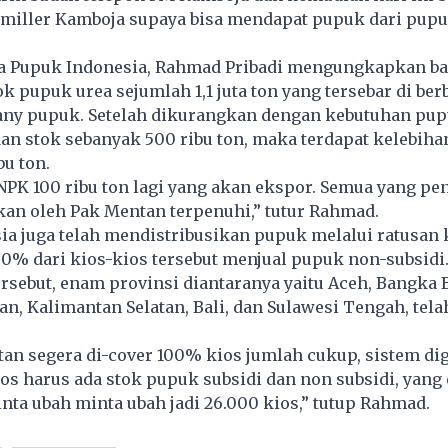
e miller Kamboja supaya bisa mendapat pupuk dari pupu
a Pupuk Indonesia, Rahmad Pribadi mengungkapkan ba
ok pupuk urea sejumlah 1,1 juta ton yang tersebar di ber
ny pupuk. Setelah dikurangkan dengan kebutuhan pup
an stok sebanyak 500 ribu ton, maka terdapat kelebiha
bu ton.
PK 100 ribu ton lagi yang akan ekspor. Semua yang pe
kan oleh Pak Mentan terpenuhi,” tutur Rahmad.
a juga telah mendistribusikan pupuk melalui ratusan k
0% dari kios-kios tersebut menjual pupuk non-subsidi.
ersebut, enam provinsi diantaranya yaitu Aceh, Bangka B
an, Kalimantan Selatan, Bali, dan Sulawesi Tengah, tela
an segera di-cover 100% kios jumlah cukup, sistem dig
ios harus ada stok pupuk subsidi dan non subsidi, yang 
ta ubah minta ubah jadi 26.000 kios,” tutup Rahmad.