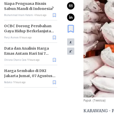
Siapa Penguasa Bisnis
Sabun Mandi di Indonesia?
Muhammad Imam Hatami
4 hours ago
OCBC Dorong Perubahan
Gaya Hidup Berkelanjutan
melalui Program RISE
Panji Asmoro
8 hours ago
-
A
Data dan Analisis Harga
+
A
Emas Antam Hari Ini 7
Agustus 2026
Chrisna Chanis Cara
9 hours ago
Harga Sembako di DKI
Jakarta Jumat, 07 Agustus
2026, Daging Sapi Naik, Gas
Redaksi
9 hours ago
Elpiji 3kg Turun
Pupuk
(TrenAsia)
KARAWANG - Plt