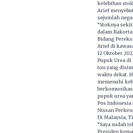
kelebihan stok
Arief menyebu
sejumlah negar
“Stoknya sekit
dalam Rakorta
Bidang Pereko
Arief di kawas
12 Oktober 2023
Pupuk Urea di
ton yang disi
waktu dekat. 
memenuhi kebut
berkomunikasi
pupuk urea ya
Pos Indonesia
Nissan Perken
Di Malaysia, 
“Saya sudah te
Presiden kema