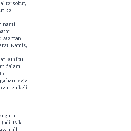
l tersebut,
ut ke
n nanti
nator
t. Mentan
rat, Kamis,
ar 30 ribu
an dalam
tu
ga baru saja
era membeli
Negara
Jadi, Pak
ya call