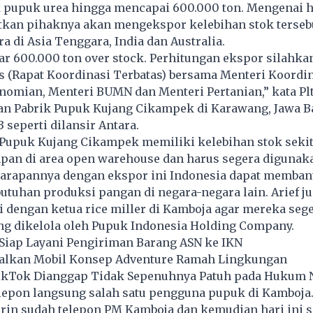
 pupuk urea hingga mencapai 600.000 ton. Mengenai ha
tkan pihaknya akan mengekspor kelebihan stok terseb
a di Asia Tenggara, India dan Australia.
ar 600.000 ton over stock. Perhitungan ekspor silahka
s (Rapat Koordinasi Terbatas) bersama Menteri Koordi
nomian, Menteri BUMN dan Menteri Pertanian,” kata Pl
an Pabrik Pupuk Kujang Cikampek di Karawang, Jawa Ba
 seperti dilansir Antara.
 Pupuk Kujang Cikampek memiliki kelebihan stok sekit
mpan di area open warehouse dan harus segera digunak
Harapannya dengan ekspor ini Indonesia dapat memban
uhan produksi pangan di negara-negara lain. Arief ju
 dengan ketua rice miller di Kamboja agar mereka seg
ng dikelola oleh Pupuk Indonesia Holding Company.
 Siap Layani Pengiriman Barang ASN ke IKN
alkan Mobil Konsep Adventure Ramah Lingkungan
TikTok Dianggap Tidak Sepenuhnya Patuh pada Hukum 
lepon langsung salah satu pengguna pupuk di Kamboja. 
rin sudah telepon PM Kamboja dan kemudian hari ini sa