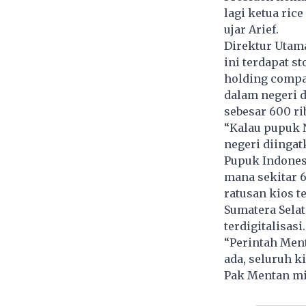
lagi ketua ric
ujar Arief.
Direktur Utam
ini terdapat st
holding compa
dalam negeri d
sebesar 600 ri
“Kalau pupuk N
negeri diingat
Pupuk Indonesi
mana sekitar 6
ratusan kios t
Sumatera Selat
terdigitalisasi.
“Perintah Ment
ada, seluruh k
Pak Mentan min