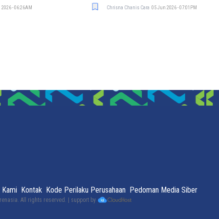
 2026 - 06:26AM
Chrisna Chanis Cara
05 Jun 2026 - 07:01PM
 Kami
Kontak
Kode Perilaku Perusahaan
Pedoman Media Siber
renasia
. All rights reserved. | support by