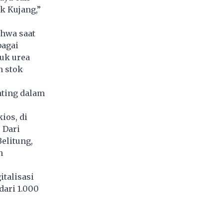
k Kujang,”
hwa saat
bagai
uk urea
n stok
nting dalam
ios, di
 Dari
elitung,
h
italisasi
dari 1.000