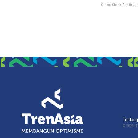
Chrisna Chanis Cara
06 Jun
Tentang
© 2023.
T