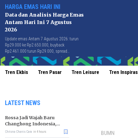
HARGA EMAS HARI INI
Data dan Analisis Harga Emas
Antam Hari Ini 7 Agustus
2026
Update emas Antam 7 Agustus 2026: turun
Rp29.000 ke Rp2.650.000, buyback
Rp2.461.000 turun Rp29.000, spread
Rp189.000 stabil di level terbaik sejak April
2026.
Tren Ekbis
Tren Pasar
Tren Leisure
Tren Inspiras
LATEST NEWS
Rossa Jadi Wajah Baru
Changhong Indonesia,
Garansi Produk Kini
BUMN
Chrisna Chanis Cara
in 4 hours
Sampai 25 Tahun