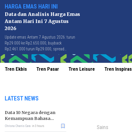
HARGA EMAS HARI INI
Data dan Analisis Harga Emas
Antam Hari Ini 7 Agustus
2026
Update emas Antam 7 Agustus 2026: turun
Rp29.000 ke Rp2.650.000, buyback
Rp2.461.000 turun Rp29.000, spread
Rp189.000 stabil di level terbaik sejak April
2026.
Tren Ekbis
Tren Pasar
Tren Leisure
Tren Inspiras
LATEST NEWS
Data 10 Negara dengan
Kemampuan Bahasa
Inggris Terbaik
Sains
Chrisna Chanis Cara
in 3 hours