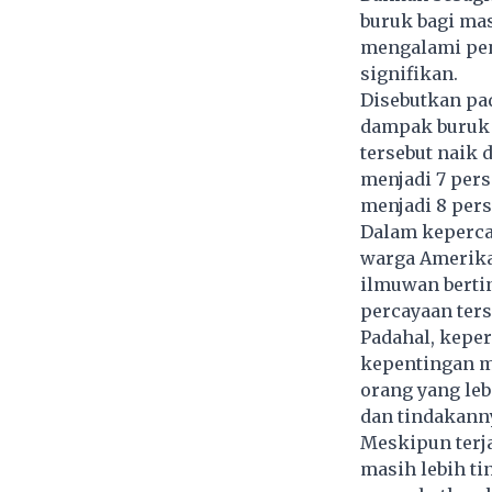
buruk bagi mas
mengalami pen
signifikan.
Disebutkan pa
dampak buruk 
tersebut naik 
menjadi 7 pers
menjadi 8 pers
Dalam keperca
warga Amerika 
ilmuwan berti
percayaan ters
Padahal, kepe
kepentingan m
orang yang le
dan tindakann
Meskipun terj
masih lebih t