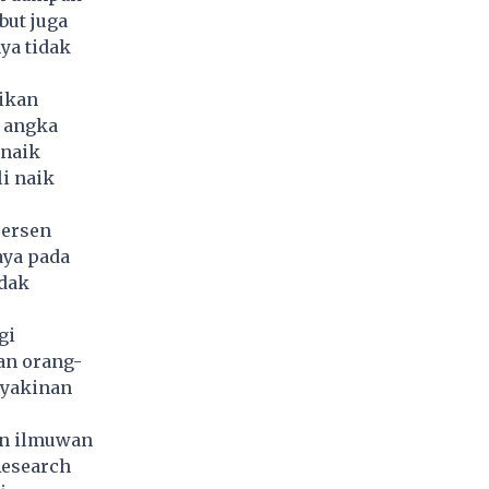
but juga
ya tidak
ikan
1 angka
 naik
i naik
persen
aya pada
idak
gi
an orang-
eyakinan
an ilmuwan
Research