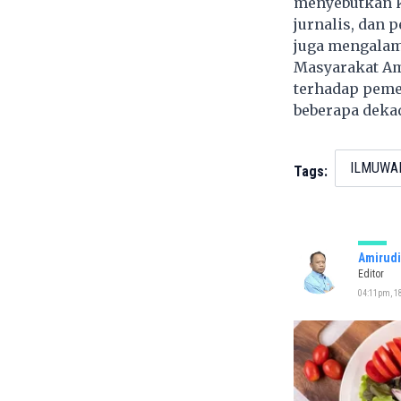
menyebutkan k
jurnalis, dan 
juga mengalam
Masyarakat Am
terhadap pemer
beberapa deka
ILMUWA
Tags:
Amirudi
Editor
04:11pm, 18