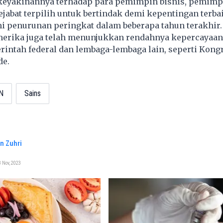
eyakinannya terhadap para pemimpin bisnis, pemimp
pejabat terpilih untuk bertindak demi kepentingan terba
i penurunan peringkat dalam beberapa tahun terakhir.
erika juga telah menunjukkan rendahnya kepercayaa
intah federal dan lembaga-lembaga lain, seperti Kong
de.
N
Sains
n Zuhri
 Nov, 2023