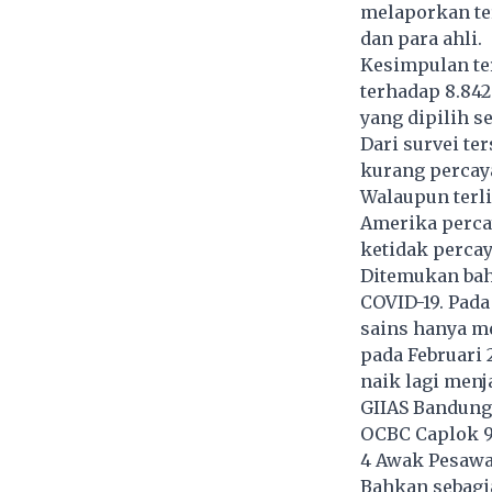
melaporkan te
dan para ahli.
Kesimpulan te
terhadap 8.842
yang dipilih 
Dari survei te
kurang percay
Walaupun terli
Amerika perca
ketidak percay
Ditemukan bah
COVID-19. Pad
sains hanya m
pada Februari
naik lagi menj
GIIAS Bandung 
OCBC Caplok 9
4 Awak Pesawa
Bahkan sebagi