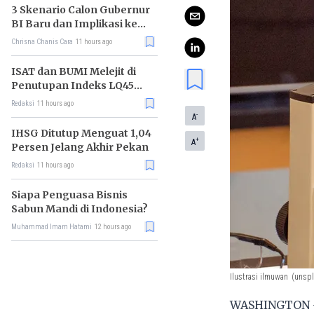
3 Skenario Calon Gubernur
BI Baru dan Implikasi ke
Pasar
Chrisna Chanis Cara
11 hours ago
ISAT dan BUMI Melejit di
Penutupan Indeks LQ45
Hari Ini
Redaksi
11 hours ago
-
A
IHSG Ditutup Menguat 1,04
+
A
Persen Jelang Akhir Pekan
Redaksi
11 hours ago
Siapa Penguasa Bisnis
Sabun Mandi di Indonesia?
Muhammad Imam Hatami
12 hours ago
Ilustrasi ilmuwan
(unsp
WASHINGTON - 