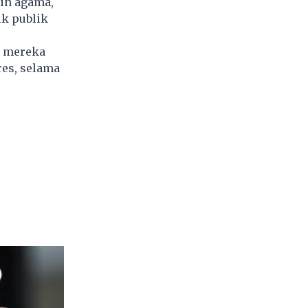
in agama,
ik publik
n mereka
res, selama