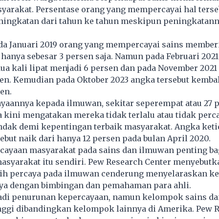
yarakat. Persentase orang yang mempercayai hal terse
ingkatan dari tahun ke tahun meskipun peningkatann
da Januari 2019 orang yang mempercayai sains member
hanya sebesar 3 persen saja. Namun pada Februari 202
dua kali lipat menjadi 6 persen dan pada November 2021
en. Kemudian pada Oktober 2023 angka tersebut kembal
en.
yaannya kepada ilmuwan, sekitar seperempat atau 27 
kini mengatakan mereka tidak terlalu atau tidak perc
ndak demi kepentingan terbaik masyarakat. Angka ket
ebut naik dari hanya 12 persen pada bulan April 2020.
rcayaan masyarakat pada sains dan ilmuwan penting ba
asyarakat itu sendiri. Pew Research Center menyebutk
bih percaya pada ilmuwan cenderung menyelaraskan k
ya dengan bimbingan dan pemahaman para ahli.
adi penurunan kepercayaan, namun kelompok sains d
inggi dibandingkan kelompok lainnya di Amerika. Pew 