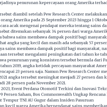
rjadinya penurunan kepercayaan orang Amerika terhad
rsebut diambil setelah Pew Research Center melakukan
 orang Amerika pada 25 September 2023 hingga 1 Oktob
secara acak mengenai pendapat mereka tentang sains d
rsebut ditemukan sebanyak 34 persen dari warga Ameri
a bahwa sains membawa dampak positif bagi masyaraka
hat angka yang kecil dan masih ada sebanyak 57 perse
ya sains membawa dampak positif bagi masyarakat, n
aan tersebut mengalami peningkatan dari tahun ke tah
wa penurunan yang konsisten tersebut bermula dari 
a tahun 2019, angka ketidak percayaan masyarakat Ame
encapai 23 persen saja. Namun Pew Research Center 
 2021 angka tersebut meningkat menjadi 27 persen dan
adi 28 persen pada November 2021.
2023, Event Perdana Otomotif Terkini dan Inovasi Tek
9 Persen Saham, Bos Commonwealth Ungkap Rencana 
t Tempur TNI AU Gugur dalam Insiden Pasuruan
an kecil warga Amerika berpendapat sains memberik