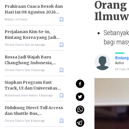
Orang 
Prakiraan Cuaca Besok dan
Hari Ini 08 Agustus 2026
Ilmuw
untuk Wilayah DKI Jakarta
Redaksi
in 3 hours
Sebanyak
Perjalanan Kim Se-in,
Bintang Korea yang Jadi
bagi masy
Kurir Makanan
Chrisna Chanis Cara
an hour ago
Rossa Jadi Wajah Baru
Bintang
Changhong Indonesia,
Author
Garansi Produk Kini
04:11pm, 18
Chrisna Chanis Cara
4 hours ago
Sampai 25 Tahun
Siapkan Program Fast
Track, UI dan Universitas
Agung Podomoro Jalin
Muhammad Imam Hatami
6 hours ago
Kemitraan
Didukung Direct Toll Access
dan Shuttle Bus,
Paramount Petals Kian
Chrisna Chanis Cara
8 hours ago
Prospektif