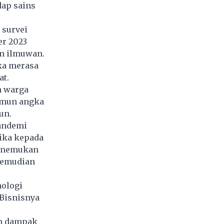
ap sains
 survei
er 2023
an ilmuwan.
ka merasa
t.
n warga
amun angka
un.
Pandemi
rika kepada
menemukan
 kemudian
nologi
Bisnisnya
an dampak