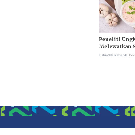
Peneliti Ung
Melewatkan S
Distika Safara Setianda
15 M