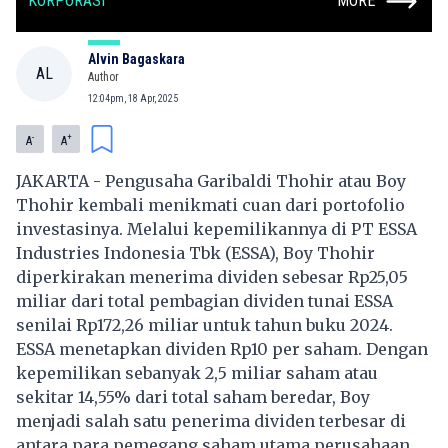
KORPORASI
MORE
Alvin Bagaskara
AL
Author
12:04pm, 18 Apr, 2025
-
+
A
A
JAKARTA - Pengusaha Garibaldi Thohir atau Boy
Thohir kembali menikmati cuan dari portofolio
investasinya. Melalui kepemilikannya di PT ESSA
Industries Indonesia Tbk (ESSA), Boy Thohir
diperkirakan menerima dividen sebesar Rp25,05
miliar dari total pembagian dividen tunai ESSA
senilai Rp172,26 miliar untuk tahun buku 2024.
ESSA menetapkan dividen Rp10 per saham. Dengan
kepemilikan sebanyak 2,5 miliar saham atau
sekitar 14,55% dari total saham beredar, Boy
menjadi salah satu penerima dividen terbesar di
antara para pemegang saham utama perusahaan