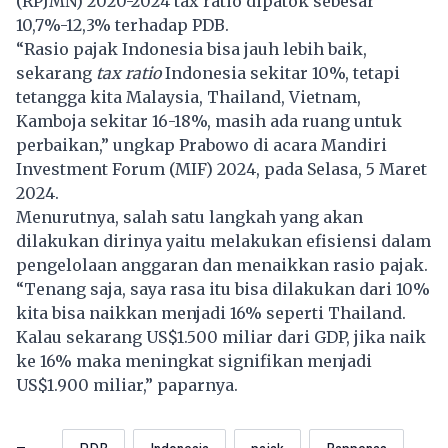
(RPJMN) 2020-2024 tax ratio dipatok sebesar
10,7%-12,3% terhadap
PDB
.
“Rasio pajak Indonesia bisa jauh lebih baik,
sekarang
tax ratio
Indonesia sekitar 10%, tetapi
tetangga kita Malaysia, Thailand, Vietnam,
Kamboja sekitar 16-18%, masih ada ruang untuk
perbaikan,” ungkap Prabowo di acara Mandiri
Investment Forum (MIF) 2024, pada Selasa, 5 Maret
2024.
Menurutnya, salah satu langkah yang akan
dilakukan dirinya yaitu melakukan efisiensi dalam
pengelolaan anggaran dan menaikkan rasio pajak.
“Tenang saja, saya rasa itu bisa dilakukan dari 10%
kita bisa naikkan menjadi 16% seperti Thailand.
Kalau sekarang US$1.500 miliar dari GDP, jika naik
ke 16% maka meningkat signifikan menjadi
US$1.900 miliar,” paparnya.