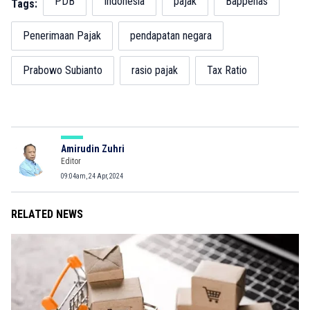
PDB
Indonesia
pajak
Bappenas
Tags:
Penerimaan Pajak
pendapatan negara
Prabowo Subianto
rasio pajak
Tax Ratio
Amirudin Zuhri
Editor
09:04am, 24 Apr, 2024
RELATED NEWS