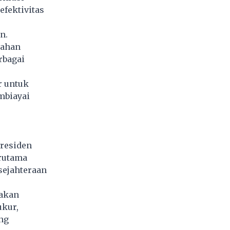
efektivitas
n.
bahan
rbagai
r untuk
mbiayai
Presiden
rutama
sejahteraan
takan
ukur,
ng