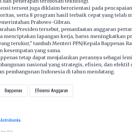
dan penerapan terobosan teknologi.
iensi terseut juga diklaim berorientasi pada pencapaian
oritas, serta 8 program hasil terbaik cepat yang telah 
emerintahan Prabowo-Gibran.
arahan Presiden tersebut, pemanfaatan anggaran pert
isa menciptakan lapangan kerja, harus meningkatkan p
 yang terukur," tambah Menteri PPN/Kepala Bappenas R
m kesempatan yang sama.
ppenas tetap dapat menjalankan perannya sebagai lem
angunan nasional yang strategis, efisien, dan efektif
an pembangunan Indonesia di tahun mendatang.
Bappenas
Efisiensi Anggaran
Astridianka
 Feb, 2025