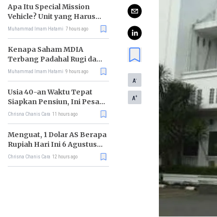
Apa Itu Special Mission
Vehicle? Unit yang Harus
Bereskan Utang Whoosh
Muhammad Imam Hatami
7 hours ago
Rp116 T
Kenapa Saham MDIA
Terbang Padahal Rugi dan
Terlilit Utang?
Muhammad Imam Hatami
9 hours ago
-
A
Usia 40-an Waktu Tepat
+
A
Siapkan Pensiun, Ini Pesan
Rhenald Kasali
Chrisna Chanis Cara
11 hours ago
Menguat, 1 Dolar AS Berapa
Rupiah Hari Ini 6 Agustus
2026?
Chrisna Chanis Cara
12 hours ago