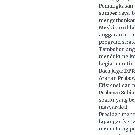
Pemangkasan te
sumber daya, b
mengorbankan 
Meskipun dilak
anggaran untu
program strat
Tambahan angga
mendukung kegi
kegiatan rutin
Baca Juga:
DPR
Arahan Prabo
Efisiensi dan 
Prabowo Subia
sektor yang b
masyarakat.
Presiden meng
lapangan kerja
mendukung pr