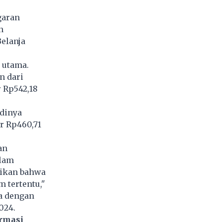
garan
n
elanja
 utama.
n dari
r Rp542,18
dinya
ar Rp460,71
an
alam
ikan bahwa
 tertentu,"
a dengan
024.
ormasi