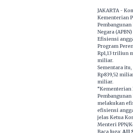
JAKARTA - Komi
Kementerian 
Pembangunan N
Negara (APBN) 
Efisiensi ang
Program Peren
Rp1,13 triliun
miliar.
Sementara itu
Rp839,52 milia
miliar.
“Kementerian 
Pembangunan N
melakukan efi
efisiensi angg
jelas Ketua K
Menteri PPN/Ke
Baca Juga:
AJI 