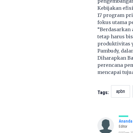
pengembangan 
Kebijakan efis
17 program pri
fokus utama p
“Berdasarkan 
tetap harus b
produktivitas
Pambudy, dala
Diharapkan Ba
perencana pemb
mencapai tuju
apbn
Tags:
Ananda 
Editor
05:02pm, 13