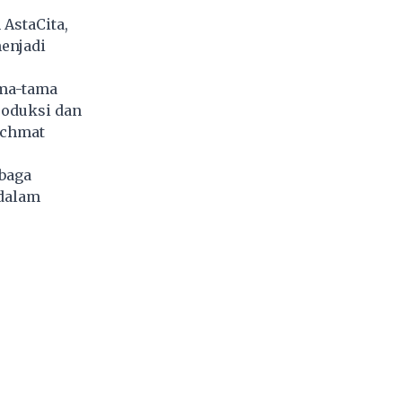
 AstaCita,
menjadi
ama-tama
roduksi dan
achmat
baga
 dalam