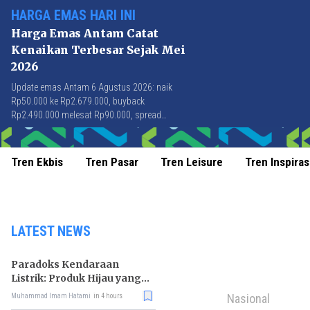
HARGA EMAS HARI INI
Harga Emas Antam Catat
Kenaikan Terbesar Sejak Mei
2026
Update emas Antam 6 Agustus 2026: naik
Rp50.000 ke Rp2.679.000, buyback
Rp2.490.000 melesat Rp90.000, spread
Rp189.000 tersempit sejak awal April 2026.
Tren Ekbis
Tren Pasar
Tren Leisure
Tren Inspiras
LATEST NEWS
Paradoks Kendaraan
Listrik: Produk Hijau yang
Ancam Hutan Tropis
Nasional
Muhammad Imam Hatami
in 4 hours