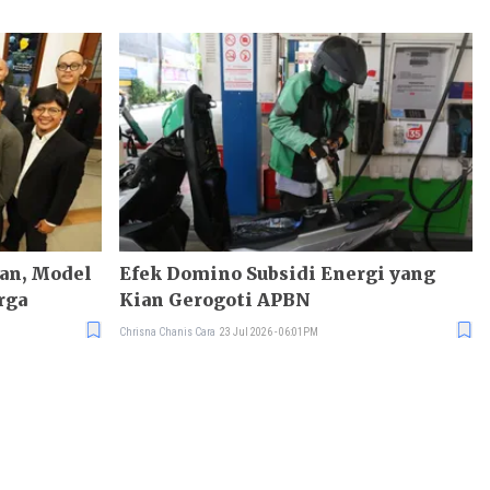
odel
Efek Domino Subsidi Energi yang
rga
Kian Gerogoti APBN
Chrisna Chanis Cara
23 Jul 2026 - 06:01PM