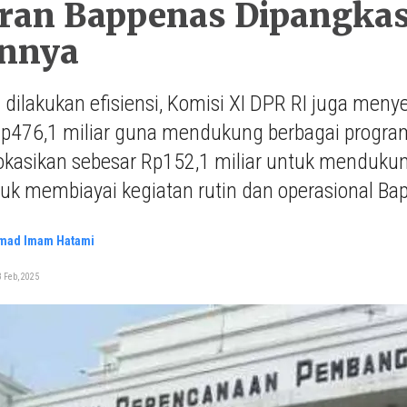
an Bappenas Dipangkas R
annya
dilakukan efisiensi, Komisi XI DPR RI juga men
Rp476,1 miliar guna mendukung berbagai progra
okasikan sebesar Rp152,1 miliar untuk mendukung
tuk membiayai kegiatan rutin dan operasional Ba
ad Imam Hatami
 Feb, 2025