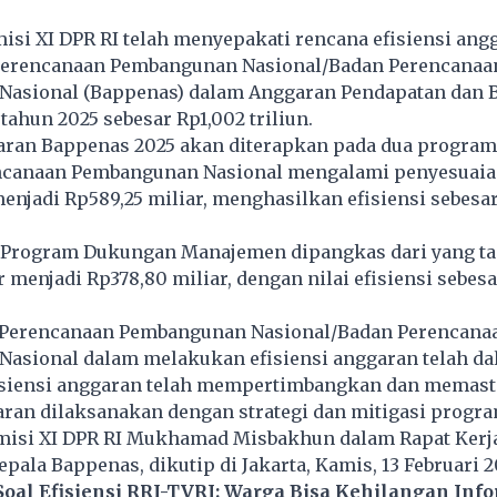
si XI DPR RI telah menyepakati rencana efisiensi ang
Perencanaan Pembangunan Nasional/Badan Perencanaa
asional (Bappenas) dalam Anggaran Pendapatan dan B
tahun 2025 sebesar Rp1,002 triliun.
garan Bappenas 2025 akan diterapkan pada dua program
canaan Pembangunan Nasional mengalami penyesuaia
 menjadi Rp589,25 miliar, menghasilkan efisiensi sebesa
, Program Dukungan Manajemen dipangkas dari yang ta
r menjadi Rp378,80 miliar, dengan nilai efisiensi sebes
Perencanaan Pembangunan Nasional/Badan Perencana
asional dalam melakukan efisiensi anggaran telah d
siensi anggaran telah mempertimbangkan dan memast
aran dilaksanakan dengan strategi dan mitigasi program
omisi XI DPR RI Mukhamad Misbakhun dalam Rapat Kerj
pala Bappenas, dikutip di Jakarta, Kamis, 13 Februari 2
Soal Efisiensi RRI-TVRI: Warga Bisa Kehilangan Inf