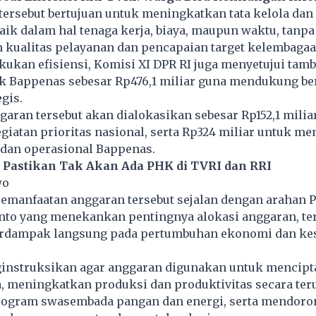
rsebut bertujuan untuk meningkatkan tata kelola dan 
aik dalam hal tenaga kerja, biaya, maupun waktu, tanpa
kualitas pelayanan dan pencapaian target kelembagaa
ukan efisiensi, Komisi XI DPR RI juga menyetujui tam
k Bappenas sebesar Rp476,1 miliar guna mendukung be
egis.
ran tersebut akan dialokasikan sebesar Rp152,1 milia
atan prioritas nasional, serta Rp324 miliar untuk me
 dan operasional Bappenas.
 Pastikan Tak Akan Ada PHK di TVRI dan RRI
wo
pemanfaatan anggaran tersebut sejalan dengan arahan 
nto yang menekankan pentingnya alokasi anggaran, te
erdampak langsung pada pertumbuhan ekonomi dan ke
instruksikan agar anggaran digunakan untuk mencip
, meningkatkan produksi dan produktivitas secara ter
ogram swasembada pangan dan energi, serta mendoro