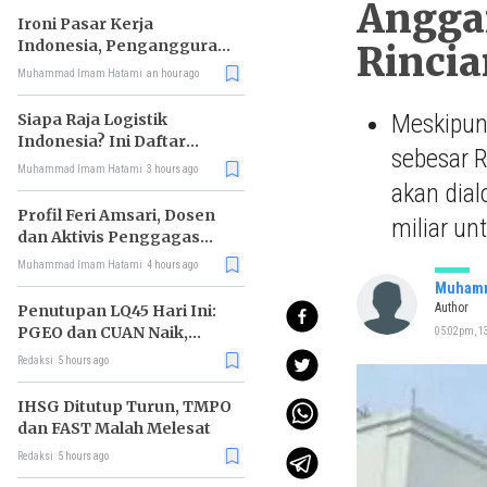
Anggar
Ironi Pasar Kerja
Indonesia, Pengangguran
Rinci
Didominasi Lulusan SMK
Muhammad Imam Hatami
an hour ago
Meskipun 
Siapa Raja Logistik
Indonesia? Ini Daftar
sebesar 
Pemimpin Pasarnya
Muhammad Imam Hatami
3 hours ago
akan dial
Profil Feri Amsari, Dosen
miliar un
dan Aktivis Penggagas
Kabinet Bayangan
Muhammad Imam Hatami
4 hours ago
Muhamm
Author
Penutupan LQ45 Hari Ini:
PGEO dan CUAN Naik,
05:02pm, 13
MBMA Turun
Redaksi
5 hours ago
IHSG Ditutup Turun, TMPO
dan FAST Malah Melesat
Redaksi
5 hours ago