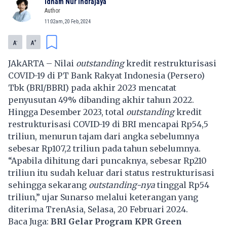
Idham Nur Indrajaya
Author
11:02am, 20 Feb, 2024
-
+
A
A
JAkARTA – Nilai
outstanding
kredit restrukturisasi
COVID-19 di PT Bank Rakyat Indonesia (Persero)
Tbk (BRI/BBRI) pada akhir 2023 mencatat
penyusutan 49% dibanding akhir tahun 2022.
Hingga Desember 2023, total
outstanding
kredit
restrukturisasi COVID-19 di BRI mencapai Rp54,5
triliun, menurun tajam dari angka sebelumnya
sebesar Rp107,2 triliun pada tahun sebelumnya.
“Apabila dihitung dari puncaknya, sebesar Rp210
triliun itu sudah keluar dari status restrukturisasi
sehingga sekarang
outstanding-nya
tinggal Rp54
triliun,” ujar Sunarso melalui keterangan yang
diterima TrenAsia, Selasa, 20 Februari 2024.
Baca Juga:
B
RI Gelar Program KPR Green