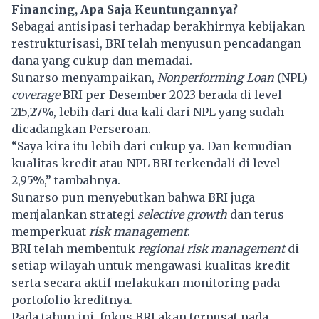
Financing, Apa Saja Keuntungannya?
Sebagai antisipasi terhadap berakhirnya kebijakan
restrukturisasi, BRI telah menyusun pencadangan
dana yang cukup dan memadai.
Sunarso menyampaikan,
Nonperforming Loan
(NPL)
coverage
BRI per-Desember 2023 berada di level
215,27%, lebih dari dua kali dari NPL yang sudah
dicadangkan Perseroan.
“Saya kira itu lebih dari cukup ya. Dan kemudian
kualitas kredit atau NPL BRI terkendali di level
2,95%,” tambahnya.
Sunarso pun menyebutkan bahwa BRI juga
menjalankan strategi
selective growth
dan terus
memperkuat
risk management
.
BRI telah membentuk
regional risk management
di
setiap wilayah untuk mengawasi kualitas kredit
serta secara aktif melakukan monitoring pada
portofolio kreditnya.
Pada tahun ini, fokus BRI akan terpusat pada