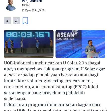
Panji Asmoro
Author
10:07pm, 25 Jul, 2023
-
+
A
A
UOB Indonesia meluncurkan U-Solar 2.0 sebagai
upaya memperluas cakupan program U-Solar agar
akses terhadap pembiayaan berkelanjutan bagi
kontraktor solar engineering, procurement,
construction, and commissioning (EPCC) lokal
serta pengembang proyek menjadi lebih
sederhana.
Peluncuran program ini merupakan bagian dari
upaya UOB dalam membantu mempercepat transisi