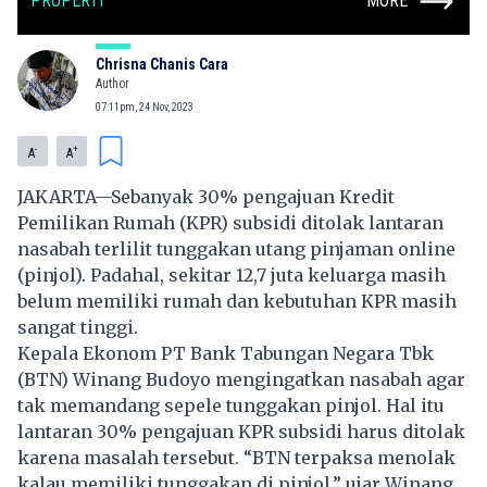
PROPERTI
MORE
Chrisna Chanis Cara
Author
07:11pm, 24 Nov, 2023
-
+
A
A
JAKARTA—Sebanyak 30% pengajuan Kredit
Pemilikan Rumah (KPR) subsidi ditolak lantaran
nasabah terlilit tunggakan utang pinjaman online
(pinjol). Padahal, sekitar 12,7 juta keluarga masih
belum memiliki rumah dan kebutuhan KPR masih
sangat tinggi.
Kepala Ekonom PT Bank Tabungan Negara Tbk
(BTN) Winang Budoyo mengingatkan nasabah agar
tak memandang sepele tunggakan pinjol. Hal itu
lantaran 30% pengajuan KPR subsidi harus ditolak
karena masalah tersebut. “BTN terpaksa menolak
kalau memiliki tunggakan di pinjol,” ujar Winang