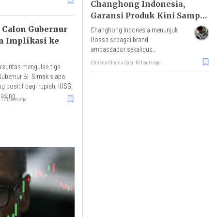
Changhong Indonesia,
Garansi Produk Kini Sampai
25 Tahun
o Calon Gubernur
Changhong Indonesia menunjuk
Rossa sebagai brand
n Implikasi ke
ambassador sekaligus
meluncurkan program Garansi
Chrisna Chanis Cara
10 hours ago
kuritas mengulas tiga
Langgeng dengan perlindungan
Gubernur BI. Simak siapa
produk hingga 25 tahun.
ng positif bagi rupiah, IHSG,
asing.
17 hours ago