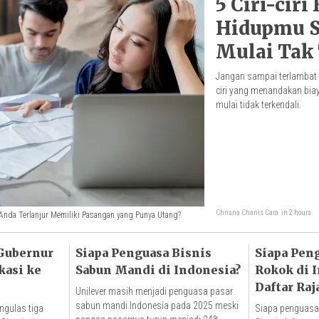
5 Ciri-ciri
Hidupmu S
Mulai Tak
Jangan sampai terlambat dan
ciri yang menandakan bi
mulai tidak terkendali.
Chrisna Chanis Cara
in 2 hours
Anda Terlanjur Memiliki Pasangan yang Punya Utang?
 Gubernur
Siapa Penguasa Bisnis
Siapa Pen
kasi ke
Sabun Mandi di Indonesia?
Rokok di I
Daftar Raj
Unilever masih menjadi penguasa pasar
Tembakau
sabun mandi Indonesia pada 2025 meski
ngulas tiga
Siapa penguasa 