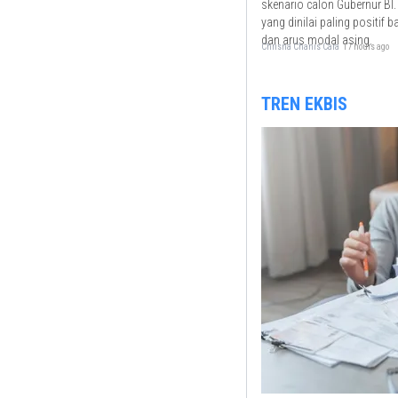
skenario calon Gubernur BI
yang dinilai paling positif b
dan arus modal asing.
Chrisna Chanis Cara
17 hours ago
TREN EKBIS