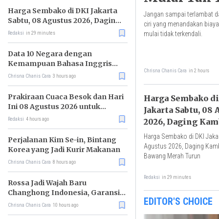
Harga Sembako di DKI Jakarta
Jangan sampai terlambat dan 
Sabtu, 08 Agustus 2026, Daging
ciri yang menandakan biay
Kambing Naik, Bawang Merah
mulai tidak terkendali.
Redaksi
in 29 minutes
Turun
Data 10 Negara dengan
Kemampuan Bahasa Inggris
Chrisna Chanis Cara
in 2 hours
Terbaik
Chrisna Chanis Cara
3 hours ago
Prakiraan Cuaca Besok dan Hari
Harga Sembako di
Ini 08 Agustus 2026 untuk
Jakarta Sabtu, 08
Wilayah DKI Jakarta
Redaksi
4 hours ago
2026, Daging Kam
Bawang Merah T
Harga Sembako di DKI Jakar
Perjalanan Kim Se-in, Bintang
Agustus 2026, Daging Kamb
Korea yang Jadi Kurir Makanan
Bawang Merah Turun
Chrisna Chanis Cara
8 hours ago
Redaksi
in 29 minutes
Rossa Jadi Wajah Baru
Changhong Indonesia, Garansi
EDITOR'S CHOICE
Produk Kini Sampai 25 Tahun
Chrisna Chanis Cara
10 hours ago