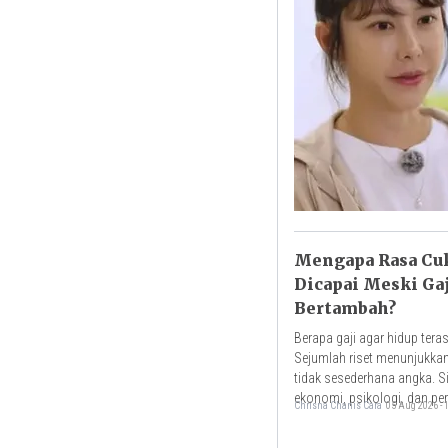
Mengapa Rasa Cuk
Dicapai Meski Gaj
Bertambah?
Berapa gaji agar hidup tera
Sejumlah riset menunjukka
tidak sesederhana angka. S
ekonomi, psikologi, dan pe
Chrisna Chanis Cara
05 Aug 2026 -