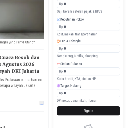
Rp
Gaji bersih setelah pajak & BPJS
Kebutuhan Pokok
Rp
Kost, makan, transport harian
Fun & Lifestyle
sangan yang Punya Utang?
Rp
Nongkrong, Netflix, shopping
 Cuaca Besok dan
8 Agustus 2026
Cicilan Bulanan
ayah DKI Jakarta
Rp
Kartu kredit, KTA, cicilan HP
is Prakiraan cuaca hari ini
berapa wilayah Jakarta
Target Nabung
Rp
DP motor, dana nikah, liburan
Sign In