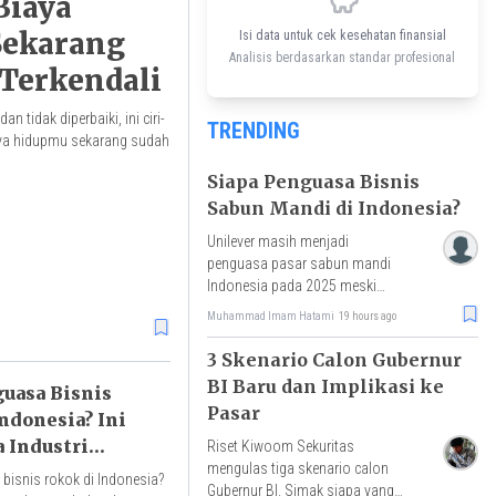
 Biaya
ekarang
Isi data untuk cek kesehatan finansial
Analisis berdasarkan standar profesional
 Terkendali
 tidak diperbaiki, ini ciri-
TRENDING
aya hidupmu sekarang sudah
Siapa Penguasa Bisnis
Sabun Mandi di Indonesia?
Unilever masih menjadi
penguasa pasar sabun mandi
Indonesia pada 2025 meski
pangsa pasarnya turun menjadi
Muhammad Imam Hatami
19 hours ago
24%. Simak peta persaingan,
Top Brand, dan kinerjanya.
3 Skenario Calon Gubernur
BI Baru dan Implikasi ke
guasa Bisnis
Pasar
ndonesia? Ini
a Industri
Riset Kiwoom Sekuritas
mengulas tiga skenario calon
bisnis rokok di Indonesia?
Gubernur BI. Simak siapa yang