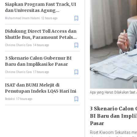
Siapkan Program Fast Track, UI
dan Universitas Agung
Podomoro Jalin Kemitraan
Muhammad Imam Hatami
12 hours ago
Didukung Direct Toll Access dan
Shuttle Bus, Paramount Petals
Kian Prospektif
Chrisna Chanis Cara
14 hours ago
3 Skenario Calon Gubernur BI
Baru dan Implikasi ke Pasar
Chrisna Chanis Cara
17 hours ago
ISAT dan BUMI Melejit di
Penutupan Indeks LQ45 Hari Ini
Apa yang Harus Dilakukan Saat 
Redaksi
17 hours ago
3 Skenario Calon
BI Baru dan Impli
Pasar
Riset Kiwoom Sekuritas me