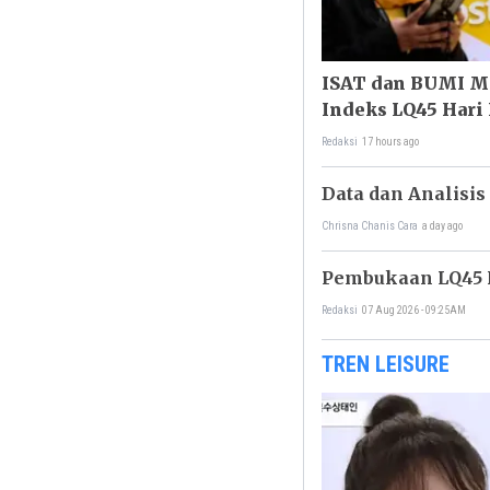
ISAT dan BUMI Me
Indeks LQ45 Hari 
Redaksi
17 hours ago
Data dan Analisis
Chrisna Chanis Cara
a day ago
Pembukaan LQ45 H
Redaksi
07 Aug 2026 - 09:25AM
TREN LEISURE