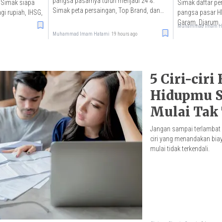
pangsa pasarnya turun menjadi 24%.
. Simak siapa
Simak daftar pe
Simak peta persaingan, Top Brand, dan
agi rupiah, IHSG,
pangsa pasar 
kinerjanya.
Garam, Djarum, 
Muhammad Imam H
ilegal.
Muhammad Imam Hatami
19 hours ago
5 Ciri-ciri
Hidupmu S
Mulai Tak
Jangan sampai terlambat dan
ciri yang menandakan bi
mulai tidak terkendali.