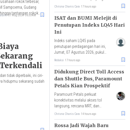
rusahaan rokok terbesar,
dinilai paling positif bagi rupiah,
Chrisna Chanis Cara
17 hours ago
HM Sampoerna, Gudang
IHSG, dan arus modal asing.
hingga tantangan rokok
atami
07 Aug 2026 - 06:33AM
ISAT dan BUMI Melejit di
Penutupan Indeks LQ45 Hari
Ini
Indeks saham LQ45 pada
 Biaya
penutupan perdagangan hari ini,
Jumat, 07 Agustus 2026, pukul
ekarang
16.00 WIB ditutup naik 1,50%
Redaksi
17 hours ago
 Terkendali
atau menguat 9 poin ke level
640,29.
Didukung Direct Toll Access
 tidak diperbaiki, ini ciri-
dan Shuttle Bus, Paramount
aya hidupmu sekarang sudah
Petals Kian Prospektif
Paramount Petals perkuat
konektivitas melalui akses tol
langsung, rencana MRT, dan
shuttle bus menuju Jakarta.
Chrisna Chanis Cara
14 hours ago
Pacu mobilitas, aktivitas
ekonomi, serta nilai investasi
Rossa Jadi Wajah Baru
properti.