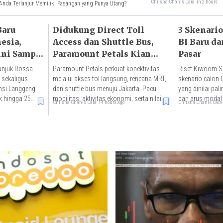
Chrisna Chanis Cara
in 2 hours
Anda Terlanjur Memiliki Pasangan yang Punya Utang?
Baru
Didukung Direct Toll
3 Skenari
esia,
Access dan Shuttle Bus,
BI Baru da
ini Sampai
Paramount Petals Kian
Pasar
Prospektif
unjuk Rossa
Paramount Petals perkuat konektivitas
Riset Kiwoom Se
 sekaligus
melalui akses tol langsung, rencana MRT,
skenario calon 
nsi Langgeng
dan shuttle bus menuju Jakarta. Pacu
yang dinilai pali
k hingga 25
mobilitas, aktivitas ekonomi, serta nilai
dan arus modal 
Chrisna Chanis Cara
14 hours ago
Chrisna Chanis Cara
investasi properti.