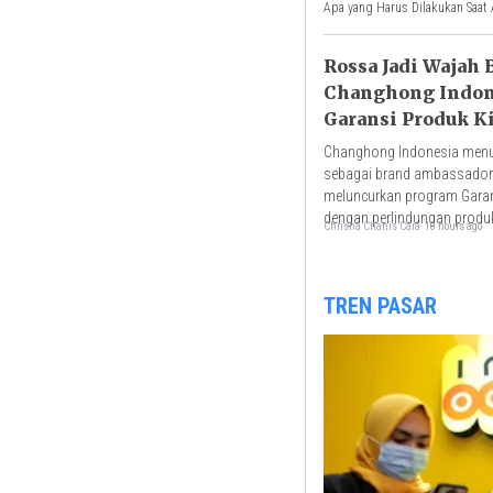
Apa yang Harus Dilakukan Saat 
Rossa Jadi Wajah 
Changhong Indon
Garansi Produk K
25 Tahun
Changhong Indonesia men
sebagai brand ambassador
meluncurkan program Gara
dengan perlindungan produ
Chrisna Chanis Cara
10 hours ago
tahun.
TREN PASAR