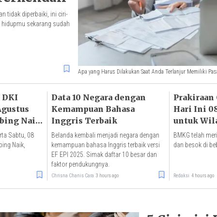
tidak diperbaiki, ini ciri-
a hidupmu sekarang sudah
Apa yang Harus Dilakukan Saat Anda Terlanjur Memiliki Pa
 DKI
Data 10 Negara dengan
Prakiraan
 Agustus
Kemampuan Bahasa
Hari Ini 0
bing Naik,
Inggris Terbaik
untuk Wil
urun
ta Sabtu, 08
Belanda kembali menjadi negara dengan
BMKG telah meril
ing Naik,
kemampuan bahasa Inggris terbaik versi
dan besok di be
EF EPI 2025. Simak daftar 10 besar dan
faktor pendukungnya.
Chrisna Chanis Cara
3 hours ago
Redaksi
4 hours ago