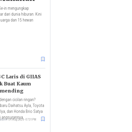
 Se-in mengungkap
r dari dunia hiburan. Kini
eluarga dan 15 hewan
C Laris di GIIAS
ok Buat Kaum
-mending
dengan cicilan ringan?
rbaru Daihatsu Ayla, Toyota
lya, dan Honda Brio Satya
i angsurannya.
atami
04 Aug 2026 - 07:31PM