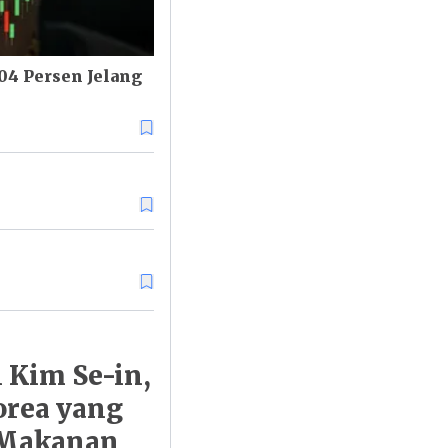
04 Persen Jelang
 Kim Se-in,
orea yang
r Makanan