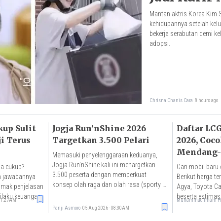
Mantan aktris Korea Kim
kehidupannya setelah kelua
bekerja serabutan demi k
adopsi.
Chrisna Chanis Cara
8 hours ago
up Sulit
Jogja Run’nShine 2026
Daftar LCG
i Terus
Targetkan 3.500 Pelari
2026, Coc
Mendang
Memasuki penyelenggaraan keduanya,
Jogja Run’nShine kali ini menargetkan
sa cukup?
Cari mobil baru 
3.500 peserta dengan memperkuat
n jawabannya
Berikut harga te
konsep olah raga dan olah rasa (sporty &
imak penjelasan
Agya, Toyota Ca
artsy).
rilaku keuangan.
beserta estimas
 11:27AM
Muhammad Imam H
Panji Asmoro
05 Aug 2026 - 08:30AM